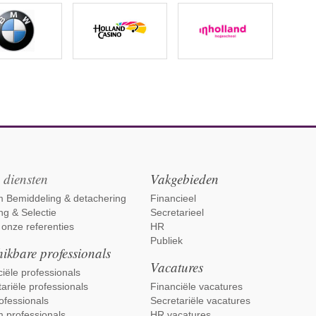
 diensten
Vakgebieden
im Bemiddeling & detachering
Financieel
ng & Selectie
Secretarieel
 onze referenties
HR
Publiek
ikbare professionals
Vacatures
iële professionals
ariële professionals
Financiële vacatures
ofessionals
Secretariële vacatures
m professionals
HR vacatures