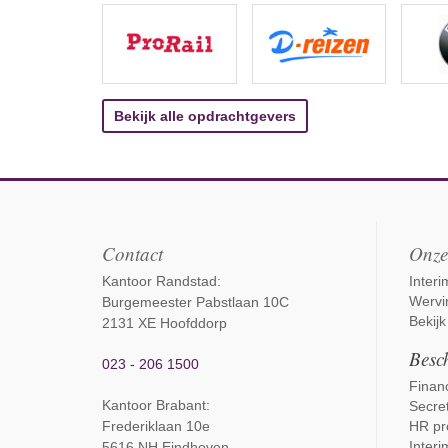
Bekijk alle opdrachtgevers
Contact
Onze
Kantoor Randstad:
Inter
Wervi
Burgemeester Pabstlaan 10C
Bekijk
2131 XE Hoofddorp
Besch
023 - 206 1500
Financ
Kantoor Brabant
:
Secret
Frederiklaan 10e
HR pr
Interi
5616 NH Eindhoven