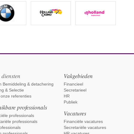
 diensten
Vakgebieden
im Bemiddeling & detachering
Financieel
ng & Selectie
Secretarieel
 onze referenties
HR
Publiek
ikbare professionals
Vacatures
iële professionals
ariële professionals
Financiële vacatures
ofessionals
Secretariële vacatures
m professionals
HR vacatures