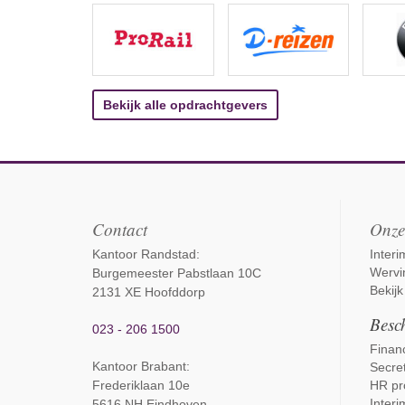
Bekijk alle opdrachtgevers
Contact
Onze
Kantoor Randstad:
Inter
Wervi
Burgemeester Pabstlaan 10C
Bekijk
2131 XE Hoofddorp
Besch
023 - 206 1500
Financ
Kantoor Brabant
:
Secret
Frederiklaan 10e
HR pr
Interi
5616 NH Eindhoven