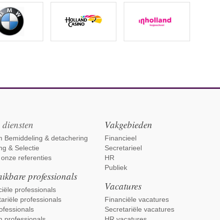
 diensten
Vakgebieden
im Bemiddeling & detachering
Financieel
ng & Selectie
Secretarieel
 onze referenties
HR
Publiek
ikbare professionals
Vacatures
iële professionals
ariële professionals
Financiële vacatures
ofessionals
Secretariële vacatures
m professionals
HR vacatures