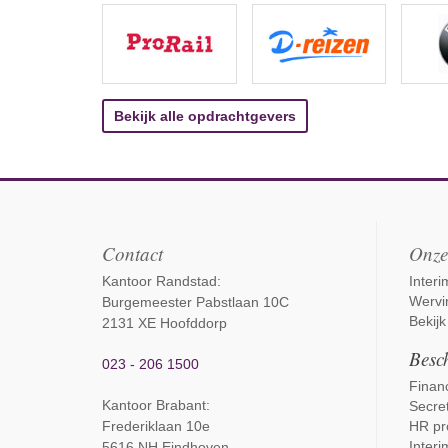
Bekijk alle opdrachtgevers
Contact
Onze
Kantoor Randstad:
Inter
Wervi
Burgemeester Pabstlaan 10C
Bekijk
2131 XE Hoofddorp
Besch
023 - 206 1500
Financ
Kantoor Brabant
:
Secret
Frederiklaan 10e
HR pr
Interi
5616 NH Eindhoven