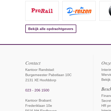
Bekijk alle opdrachtgevers
Contact
Onze
Kantoor Randstad:
Inter
Wervi
Burgemeester Pabstlaan 10C
Bekijk
2131 XE Hoofddorp
Besch
023 - 206 1500
Financ
Kantoor Brabant
:
Secret
Frederiklaan 10e
HR pr
Interi
5616 NH Eindhoven