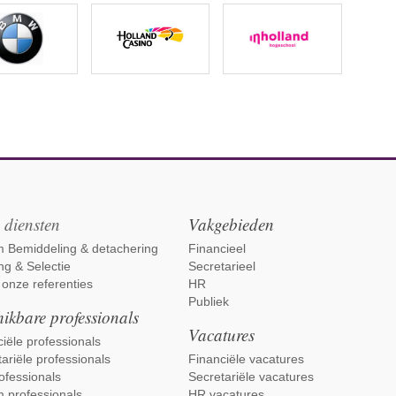
 diensten
Vakgebieden
im Bemiddeling & detachering
Financieel
ng & Selectie
Secretarieel
 onze referenties
HR
Publiek
ikbare professionals
Vacatures
iële professionals
ariële professionals
Financiële vacatures
ofessionals
Secretariële vacatures
m professionals
HR vacatures