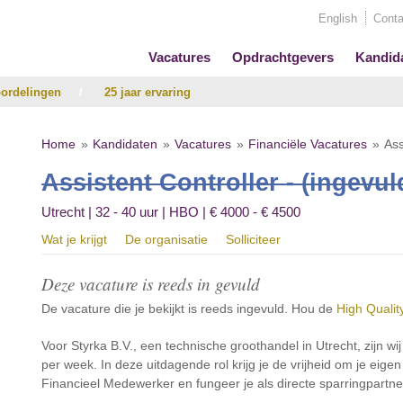
English
Conta
Vacatures
Opdrachtgevers
Kandid
ordelingen
/
25 jaar ervaring
Home
Kandidaten
Vacatures
Financiële Vacatures
Ass
Assistent Controller - (ingevul
Utrecht | 32 - 40 uur | HBO | € 4000 - € 4500
Wat je krijgt
De organisatie
Solliciteer
Deze vacature is reeds in gevuld
De vacature die je bekijkt is reeds ingevuld. Hou de
High Qualit
Voor Styrka B.V., een technische groothandel in Utrecht, zijn wi
per week. In deze uitdagende rol krijg je de vrijheid om je eigen 
Financieel Medewerker en fungeer je als directe sparringpartne