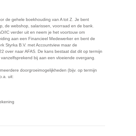
 voor de gehele boekhouding van A tot Z. Je bent
p, de webshop, salarissen, voorraad en de bank.
AO/IC verder uit en neem je het voortouw om
leiding aan een Financieel Medewerker en bent de
erk Styrka B.V. met Accountview maar de
2 over naar AFAS. De kans bestaat dat dit op termijn
je vanzelfsprekend bij aan een vloeiende overgang.
r meerdere doorgroeimogelijkheden (bijv. op termijn
.a. uit:
ekening