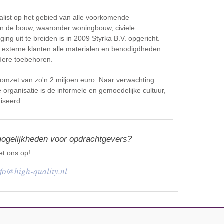
alist op het gebied van alle voorkomende
 in de bouw, waaronder woningbouw, civiele
g uit te breiden is in 2009 Styrka B.V. opgericht.
n externe klanten alle materialen en benodigdheden
dere toebehoren.
se omzet van zo'n 2 miljoen euro. Naar verwachting
organisatie is de informele en gemoedelijke cultuur,
niseerd.
mogelijkheden voor opdrachtgevers?
t ons op!
nfo@high-quality.nl