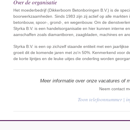
Over de organisatie
Het moederbedrijf (Dikkerboom Betonboringen B.V.) is de speci
boorwerkzaamheden. Sinds 1983 zijn zij actief op alle markten
betonbouw, spoor-, grond-, en wegenbouw. Om de dienstverlengin
Styrka B.V. is een handelsorganisatie en hier kunnen interne e
aanschaffen zoals diamantboren, zaagbladen, machines en an
Styrka B.V. is een op zichzelf staande entiteit met een jaarlijk
groeit dit de komende jaren met zo'n 50%. Kenmerkend voor de 
de korte lijntjes en de leuke uitjes die onderling worden georga
Meer informatie over onze vacatures of 
Neem contact me
|
i