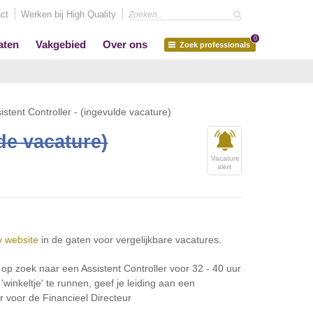
ct
Werken bij High Quality
0
aten
Vakgebied
Over ons
Zoek professionals
istent Controller - (ingevulde vacature)
de vacature)
Vacature
alert
y website
in de gaten voor vergelijkbare vacatures.
j op zoek naar een Assistent Controller voor 32 - 40 uur
'winkeltje' te runnen, geef je leiding aan een
r voor de Financieel Directeur