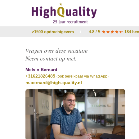
>1500 opdrachtgevers
/
4.8 / 5
184 beo
Vragen over deze vacature
Neem contact op met:
Melvin Bernard
+31621826485
(ook bereikbaar via WhatsApp)
m.bernard@high-quality.nl