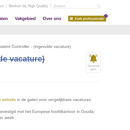
ct
Werken bij High Quality
0
aten
Vakgebied
Over ons
Zoek professionals
istent Controller - (ingevulde vacature)
de vacature)
Vacature
alert
y website
in de gaten voor vergelijkbare vacatures.
 gevestigd met het Europese hoofdkantoor in Gouda,
per week.