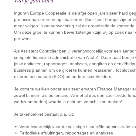
Wat je gaat doen
Inguran Europe Coöperatie is de afgelopen jaren zeer hard gegr
professionaliseren en optimaliseren. Door heel Europe zijn er ver
meer volgen. Naar verwachting zal de organisatie de komende 
Om deze groei te kunnen bewerkstelligen zijn wij op zoek naar 
per week.
Als Assistent Controller ben jij verantwoordelijk voor een aantal
complete financiële administratie van A tot Z. Daarnaast ben je 
jouw entiteiten, rapportages, analyses, aangiftes en denkt/helpt
business plannen om de groei te kunnen realiseren. Tot slot s
externe accountant (BDO) en andere stakeholders.
Je komt te werken onder een zeer ervaren Finance Manager en 
zowel binnen- als buitenland. Al met al dus een zeer brede func
werkzaamheden) waarin je echt het verschil kan maken!
Je takenpakket bestaat o.a. uit:
Verantwoordelijk voor de volledige financiële administratie va
Periodieke afsluitingen, rapportages en analyses