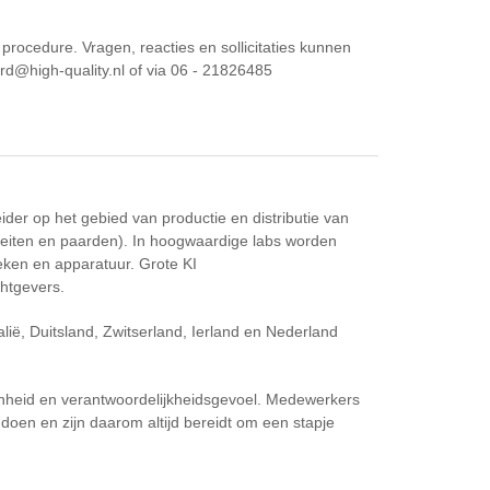
procedure. Vragen, reacties en sollicitaties kunnen
rd@high-quality.nl of via 06 - 21826485
ider op het gebied van productie en distributie van
geiten en paarden). In hoogwaardige labs worden
ken en apparatuur. Grote KI
chtgevers.
alië, Duitsland, Zwitserland, Ierland en Nederland
nheid en verantwoordelijkheidsgevoel. Medewerkers
doen en zijn daarom altijd bereidt om een stapje