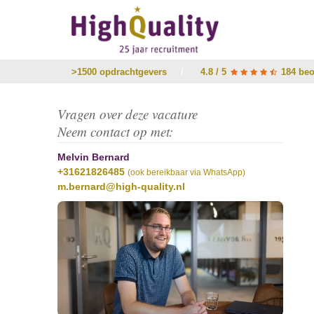
>1500 opdrachtgevers
/
4.8 / 5
184 beo
Vragen over deze vacature
Neem contact op met:
Melvin Bernard
+31621826485
(ook bereikbaar via WhatsApp)
m.bernard@high-quality.nl