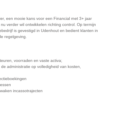
ller, een mooie kans voor een Financial met 3+ jaar
nu verder wil ontwikkelen richting control. Op termijn
ebedrijf is gevestigd in Udenhout en bedient klanten in
le regelgeving.
teuren, voorraden en vaste activa;
de administratie op volledigheid van kosten,
rectieboekingen
cessen
waken incassotrajecten