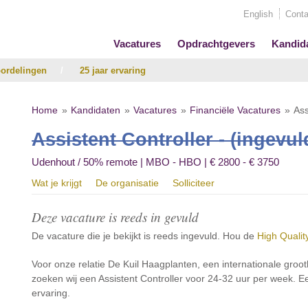
English
Conta
Vacatures
Opdrachtgevers
Kandid
ordelingen
/
25 jaar ervaring
Home
Kandidaten
Vacatures
Financiële Vacatures
Ass
Assistent Controller - (ingevul
Udenhout / 50% remote | MBO - HBO | € 2800 - € 3750
Wat je krijgt
De organisatie
Solliciteer
Deze vacature is reeds in gevuld
De vacature die je bekijkt is reeds ingevuld. Hou de
High Qualit
Voor onze relatie De Kuil Haagplanten, een internationale gro
zoeken wij een Assistent Controller voor 24-32 uur per week. Ee
ervaring.