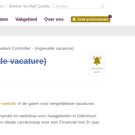
ct
Werken bij High Quality
0
aten
Vakgebied
Over ons
Zoek professionals
istent Controller - (ingevulde vacature)
de vacature)
Vacature
alert
y website
in de gaten voor vergelijkbare vacatures.
othandel en webshop voor haagplanten in Udenhout,
n ideale carrièrestap voor een Financial met 3+ jaar