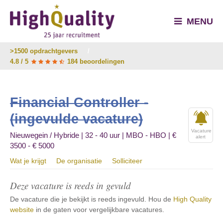
MENU
>1500 opdrachtgevers
/
4.8 / 5
184 beoordelingen
Financial Controller -
(ingevulde vacature)
Vacature
Nieuwegein / Hybride | 32 - 40 uur | MBO - HBO | €
alert
3500 - € 5000
Wat je krijgt
De organisatie
Solliciteer
Deze vacature is reeds in gevuld
De vacature die je bekijkt is reeds ingevuld. Hou de
High Quality
website
in de gaten voor vergelijkbare vacatures.