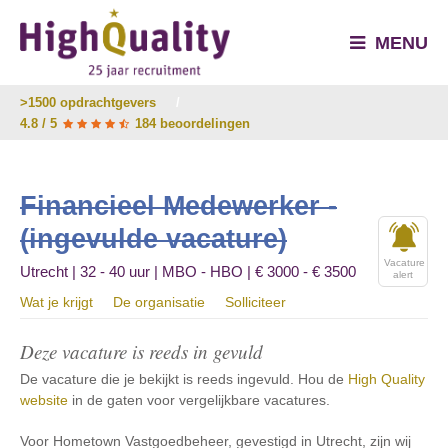
MENU
>1500 opdrachtgevers
/
4.8 / 5
184 beoordelingen
Financieel Medewerker -
(ingevulde vacature)
Vacature
Utrecht | 32 - 40 uur | MBO - HBO | € 3000 - € 3500
alert
Wat je krijgt
De organisatie
Solliciteer
Deze vacature is reeds in gevuld
De vacature die je bekijkt is reeds ingevuld. Hou de
High Quality
website
in de gaten voor vergelijkbare vacatures.
Voor Hometown Vastgoedbeheer, gevestigd in Utrecht, zijn wij