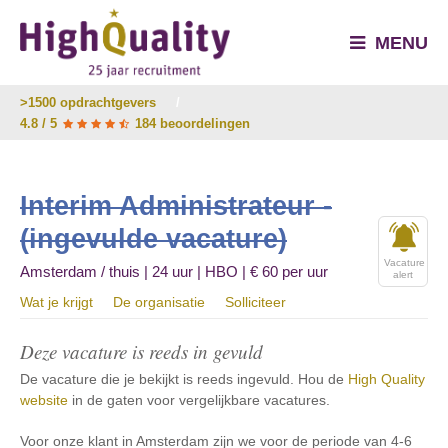
MENU
>1500 opdrachtgevers
/
4.8 / 5
184 beoordelingen
Interim Administrateur -
(ingevulde vacature)
Vacature
Amsterdam / thuis | 24 uur | HBO | € 60 per uur
alert
Wat je krijgt
De organisatie
Solliciteer
Deze vacature is reeds in gevuld
De vacature die je bekijkt is reeds ingevuld. Hou de
High Quality
website
in de gaten voor vergelijkbare vacatures.
Voor onze klant in Amsterdam zijn we voor de periode van 4-6