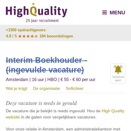
MENU
>1500 opdrachtgevers
/
4.8 / 5
184 beoordelingen
Interim Boekhouder -
(ingevulde vacature)
Vacature
Amsterdam | 16 uur | HBO | € 55 - € 60 per uur
alert
Wat je krijgt
De organisatie
Solliciteer
Deze vacature is reeds in gevuld
De vacature die je bekijkt is reeds ingevuld. Hou de
High Quality
website
in de gaten voor vergelijkbare vacatures.
Voor onze relatie in Amsterdam, een administratiekantoor met