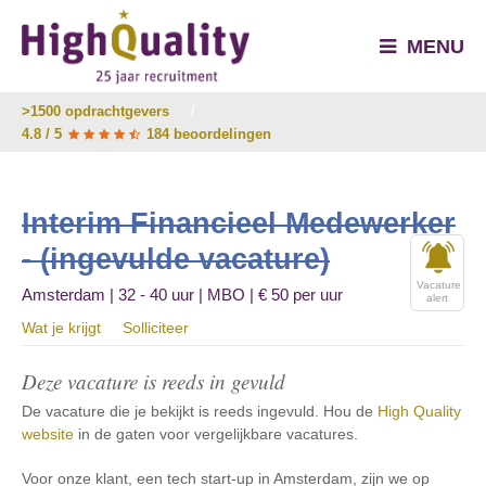
MENU
>1500 opdrachtgevers
/
4.8 / 5
184 beoordelingen
Interim Financieel Medewerker
- (ingevulde vacature)
Vacature
Amsterdam | 32 - 40 uur | MBO | € 50 per uur
alert
Wat je krijgt
Solliciteer
Deze vacature is reeds in gevuld
De vacature die je bekijkt is reeds ingevuld. Hou de
High Quality
website
in de gaten voor vergelijkbare vacatures.
Voor onze klant, een tech start-up in Amsterdam, zijn we op