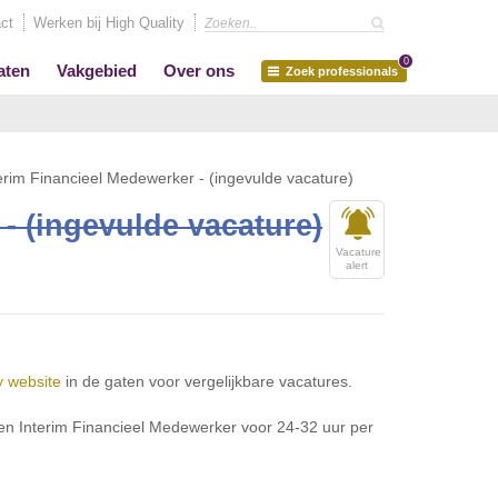
ct
Werken bij High Quality
0
aten
Vakgebied
Over ons
Zoek professionals
erim Financieel Medewerker - (ingevulde vacature)
- (ingevulde vacature)
Vacature
alert
y website
in de gaten voor vergelijkbare vacatures.
een Interim Financieel Medewerker voor 24-32 uur per