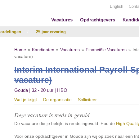
English
Conta
Vacatures
Opdrachtgevers
Kandid
ordelingen
/
25 jaar ervaring
Home
Kandidaten
Vacatures
Financiële Vacatures
Int
vacature)
Interim International Payroll Sp
vacature)
Gouda | 32 - 20 uur | HBO
Wat je krijgt
De organisatie
Solliciteer
Deze vacature is reeds in gevuld
De vacature die je bekijkt is reeds ingevuld. Hou de
High Qualit
Voor onze opdrachtgever in Gouda zijn wij op zoek naar een Inte