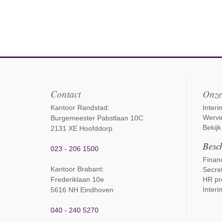
Contact
Onze
Kantoor Randstad:
Inter
Wervi
Burgemeester Pabstlaan 10C
Bekijk
2131 XE Hoofddorp
Besch
023 - 206 1500
Financ
Kantoor Brabant
:
Secret
Frederiklaan 10e
HR pr
Interi
5616 NH Eindhoven
040 - 240 5270