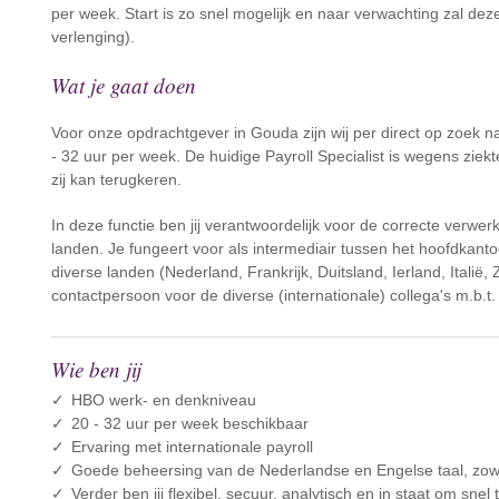
per week. Start is zo snel mogelijk en naar verwachting zal d
verlenging).
Wat je gaat doen
Voor onze opdrachtgever in Gouda zijn wij per direct op zoek naa
- 32 uur per week. De huidige Payroll Specialist is wegens ziekt
zij kan terugkeren.
In deze functie ben jij verantwoordelijk voor de correcte verwe
landen. Je fungeert voor als intermediair tussen het hoofdkanto
diverse landen (Nederland, Frankrijk, Duitsland, Ierland, Italië
contactpersoon voor de diverse (internationale) collega's m.b.t
Wie ben jij
HBO werk- en denkniveau
20 - 32 uur per week beschikbaar
Ervaring met internationale payroll
Goede beheersing van de Nederlandse en Engelse taal, zowel
Verder ben jij flexibel, secuur, analytisch en in staat om snel