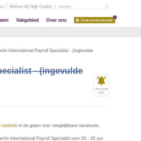
ct
Werken bij High Quality
0
aten
Vakgebied
Over ons
Zoek professionals
erim International Payroll Specialist - (ingevulde
ecialist - (ingevulde
Vacature
alert
y website
in de gaten voor vergelijkbare vacatures.
rim International Payroll Specialist voor 20 - 32 uur