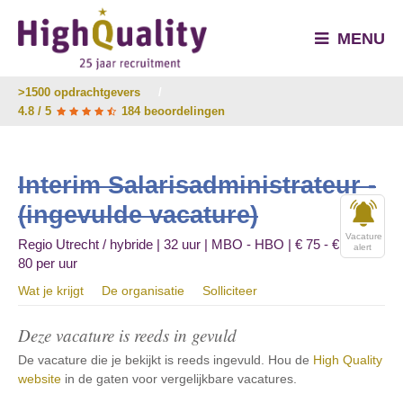
MENU
>1500 opdrachtgevers
/
4.8 / 5
184 beoordelingen
Interim Salarisadministrateur -
(ingevulde vacature)
Vacature
Regio Utrecht / hybride | 32 uur | MBO - HBO | € 75 - €
alert
80 per uur
Wat je krijgt
De organisatie
Solliciteer
Deze vacature is reeds in gevuld
De vacature die je bekijkt is reeds ingevuld. Hou de
High Quality
website
in de gaten voor vergelijkbare vacatures.