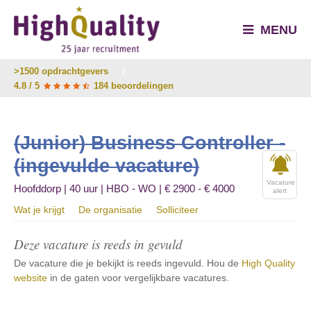
MENU
>1500 opdrachtgevers
/
4.8 / 5
184 beoordelingen
(Junior) Business Controller -
(ingevulde vacature)
Vacature
Hoofddorp | 40 uur | HBO - WO | € 2900 - € 4000
alert
Wat je krijgt
De organisatie
Solliciteer
Deze vacature is reeds in gevuld
De vacature die je bekijkt is reeds ingevuld. Hou de
High Quality
website
in de gaten voor vergelijkbare vacatures.