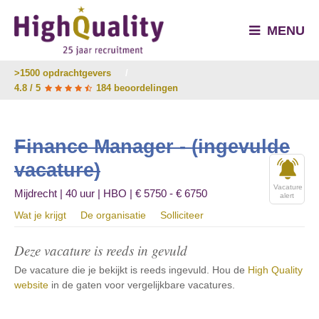
MENU
>1500 opdrachtgevers
/
4.8 / 5
184 beoordelingen
Finance Manager - (ingevulde
vacature)
Vacature
Mijdrecht | 40 uur | HBO | € 5750 - € 6750
alert
Wat je krijgt
De organisatie
Solliciteer
Deze vacature is reeds in gevuld
De vacature die je bekijkt is reeds ingevuld. Hou de
High Quality
website
in de gaten voor vergelijkbare vacatures.