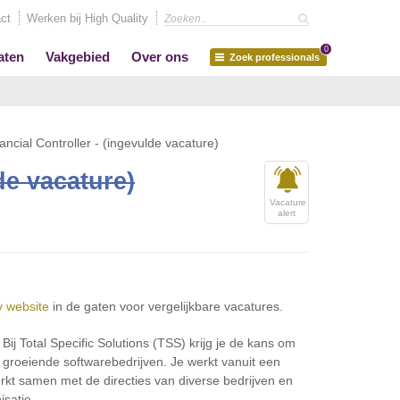
ct
Werken bij High Quality
0
aten
Vakgebied
Over ons
Zoek professionals
ancial Controller - (ingevulde vacature)
de vacature)
Vacature
alert
y website
in de gaten voor vergelijkbare vacatures.
Bij Total Specific Solutions (TSS) krijg je de kans om
t groeiende softwarebedrijven. Je werkt vanuit een
t samen met de directies van diverse bedrijven en
isatie.