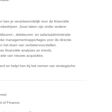
n ben je verantwoordelijk voor de financiële
rebedrijven. Jouw taken zijn onder andere:
diteuren-, debiteuren- en salarisadministratie.
ieke managementrapportages voor de directie.
en het doen van verbetervoorstellen.
an financiële analyses en trends.
ratie van nieuwe acquisities.
ent en helpt hen bij het nemen van strategische
 met:
l of Finance.