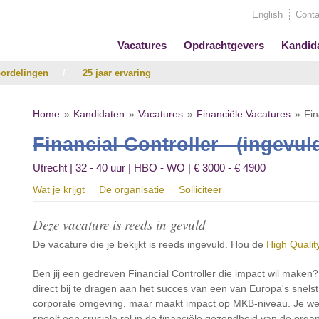
English
Conta
Vacatures
Opdrachtgevers
Kandid
ordelingen
/
25 jaar ervaring
Home
Kandidaten
Vacatures
Financiële Vacatures
Fin
Financial Controller - (ingevul
Utrecht | 32 - 40 uur | HBO - WO | € 3000 - € 4900
Wat je krijgt
De organisatie
Solliciteer
Deze vacature is reeds in gevuld
De vacature die je bekijkt is reeds ingevuld. Hou de
High Qualit
Ben jij een gedreven Financial Controller die impact wil maken? 
direct bij te dragen aan het succes van een van Europa's snels
corporate omgeving, maar maakt impact op MKB-niveau. Je werk
speelt een cruciale rol in de financiële gezondheid van de organ