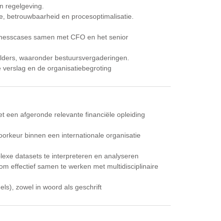
n regelgeving.
tie, betrouwbaarheid en procesoptimalisatie.
sinesscases samen met CFO en het senior
lders, waaronder bestuursvergaderingen.
e verslag en de organisatiebegroting
een afgeronde relevante financiële opleiding
keur binnen een internationale organisatie
xe datasets te interpreteren en analyseren
m effectief samen te werken met multidisciplinaire
ls), zowel in woord als geschrift