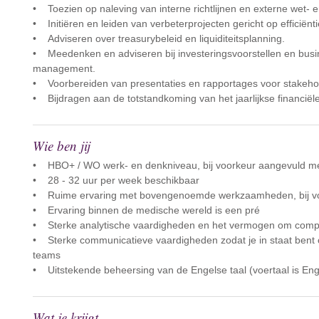
• Toezien op naleving van interne richtlijnen en externe wet- e
• Initiëren en leiden van verbeterprojecten gericht op efficiën
• Adviseren over treasurybeleid en liquiditeitsplanning.
• Meedenken en adviseren bij investeringsvoorstellen en bu
management.
• Voorbereiden van presentaties en rapportages voor stakeho
• Bijdragen aan de totstandkoming van het jaarlijkse financiël
Wie ben jij
• HBO+ / WO werk- en denkniveau, bij voorkeur aangevuld met 
• 28 - 32 uur per week beschikbaar
• Ruime ervaring met bovengenoemde werkzaamheden, bij voor
• Ervaring binnen de medische wereld is een pré
• Sterke analytische vaardigheden en het vermogen om comple
• Sterke communicatieve vaardigheden zodat je in staat bent o
teams
• Uitstekende beheersing van de Engelse taal (voertaal is Enge
Wat je krijgt