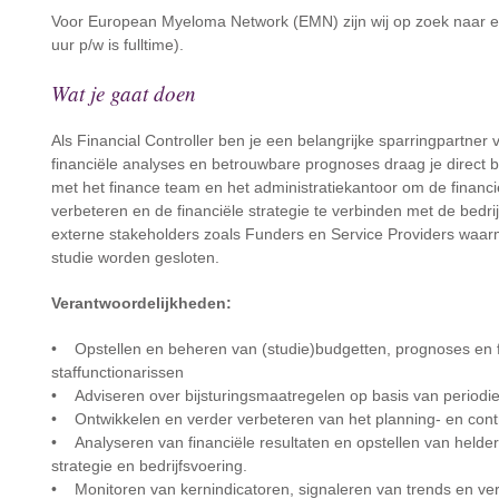
Voor European Myeloma Network (EMN) zijn wij op zoek naar ee
uur p/w is fulltime).
Wat je gaat doen
Als Financial Controller ben je een belangrijke sparringpartne
financiële analyses en betrouwbare prognoses draag je direct b
met het finance team en het administratiekantoor om de financ
verbeteren en de financiële strategie te verbinden met de bedr
externe stakeholders zoals Funders en Service Providers wa
studie worden gesloten.
Verantwoordelijkheden:
• Opstellen en beheren van (studie)budgetten, prognoses en f
staffunctionarissen
• Adviseren over bijsturingsmaatregelen op basis van periodi
• Ontwikkelen en verder verbeteren van het planning- en cont
• Analyseren van financiële resultaten en opstellen van hel
strategie en bedrijfsvoering.
• Monitoren van kernindicatoren, signaleren van trends en ver