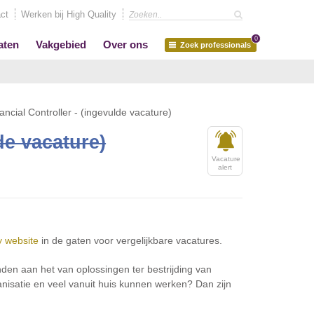
ct
Werken bij High Quality
0
aten
Vakgebied
Over ons
Zoek professionals
ancial Controller - (ingevulde vacature)
de vacature)
Vacature
alert
y website
in de gaten voor vergelijkbare vacatures.
inden aan het van oplossingen ter bestrijding van
nisatie en veel vanuit huis kunnen werken? Dan zijn