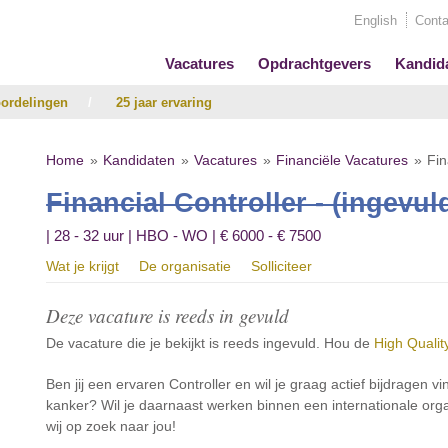
English
Conta
Vacatures
Opdrachtgevers
Kandid
ordelingen
/
25 jaar ervaring
Home
Kandidaten
Vacatures
Financiële Vacatures
Fin
Financial Controller - (ingevul
| 28 - 32 uur | HBO - WO | € 6000 - € 7500
Wat je krijgt
De organisatie
Solliciteer
Deze vacature is reeds in gevuld
De vacature die je bekijkt is reeds ingevuld. Hou de
High Qualit
Ben jij een ervaren Controller en wil je graag actief bijdragen v
kanker? Wil je daarnaast werken binnen een internationale orga
wij op zoek naar jou!