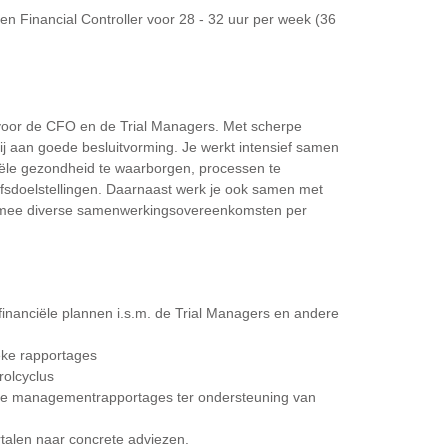
n Financial Controller voor 28 - 32 uur per week (36
r voor de CFO en de Trial Managers. Met scherpe
ij aan goede besluitvorming. Je werkt intensief samen
iële gezondheid te waarborgen, processen te
ijfsdoelstellingen. Daarnaast werk je ook samen met
armee diverse samenwerkingsovereenkomsten per
inanciële plannen i.s.m. de Trial Managers en andere
eke rapportages
rolcyclus
dere managementrapportages ter ondersteuning van
talen naar concrete adviezen.