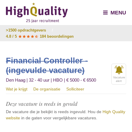
MENU
>1500 opdrachtgevers
/
4.8 / 5
184 beoordelingen
Financial Controller -
(ingevulde vacature)
Vacature
Den Haag | 32 - 40 uur | HBO | € 5000 - € 6500
alert
Wat je krijgt
De organisatie
Solliciteer
Deze vacature is reeds in gevuld
De vacature die je bekijkt is reeds ingevuld. Hou de
High Quality
website
in de gaten voor vergelijkbare vacatures.