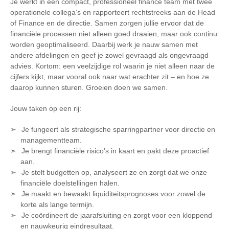
Je werkt in een compact, professioneel finance team met twee
operationele collega’s en rapporteert rechtstreeks aan de Head
of Finance en de directie. Samen zorgen jullie ervoor dat de
financiële processen niet alleen goed draaien, maar ook continu
worden geoptimaliseerd. Daarbij werk je nauw samen met
andere afdelingen en geef je zowel gevraagd als ongevraagd
advies. Kortom: een veelzijdige rol waarin je niet alleen naar de
cijfers kijkt, maar vooral ook naar wat erachter zit – en hoe ze
daarop kunnen sturen. Groeien doen we samen.
Jouw taken op een rij:
Je fungeert als strategische sparringpartner voor directie en
managementteam.
Je brengt financiële risico’s in kaart en pakt deze proactief
aan.
Je stelt budgetten op, analyseert ze en zorgt dat we onze
financiële doelstellingen halen.
Je maakt en bewaakt liquiditeitsprognoses voor zowel de
korte als lange termijn.
Je coördineert de jaarafsluiting en zorgt voor een kloppend
en nauwkeurig eindresultaat.