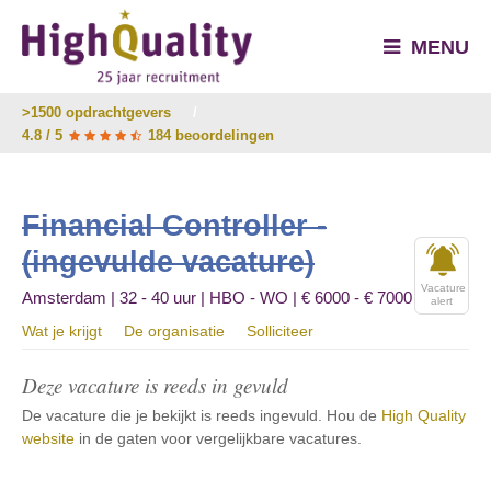
MENU
>1500 opdrachtgevers
/
4.8 / 5
184 beoordelingen
Financial Controller -
(ingevulde vacature)
Vacature
Amsterdam | 32 - 40 uur | HBO - WO | € 6000 - € 7000
alert
Wat je krijgt
De organisatie
Solliciteer
Deze vacature is reeds in gevuld
De vacature die je bekijkt is reeds ingevuld. Hou de
High Quality
website
in de gaten voor vergelijkbare vacatures.