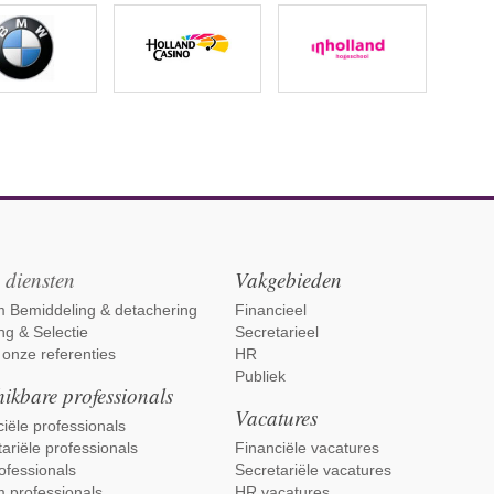
 diensten
Vakgebieden
im Bemiddeling & detachering
Financieel
ng & Selectie
Secretarieel
 onze referenties
HR
Publiek
ikbare professionals
Vacatures
iële professionals
ariële professionals
Financiële vacatures
ofessionals
Secretariële vacatures
m professionals
HR vacatures