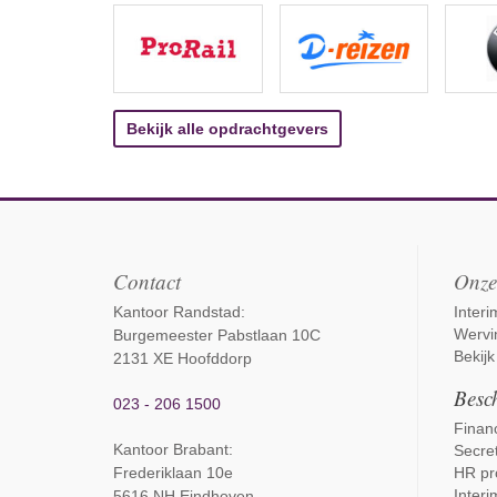
Bekijk alle opdrachtgevers
Contact
Onze
Kantoor Randstad:
Inter
Wervi
Burgemeester Pabstlaan 10C
Bekijk
2131 XE Hoofddorp
Besch
023 - 206 1500
Financ
Kantoor Brabant
:
Secret
Frederiklaan 10e
HR pr
Interi
5616 NH Eindhoven