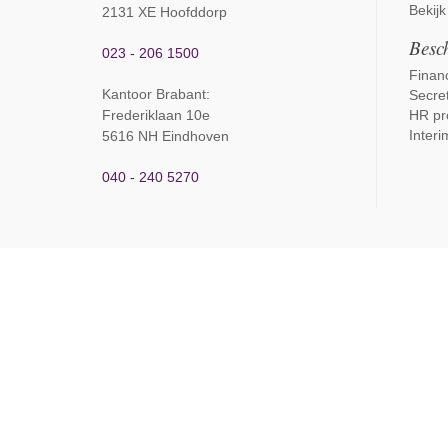
Bekijk
2131 XE Hoofddorp
Besch
023 - 206 1500
Financ
Kantoor Brabant
:
Secret
Frederiklaan 10e
HR pr
Interi
5616 NH Eindhoven
040 - 240 5270