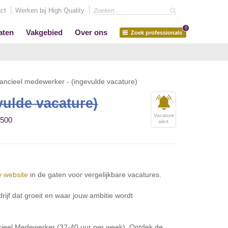
ct
Werken bij High Quality
0
aten
Vakgebied
Over ons
Zoek professionals
ancieel medewerker - (ingevulde vacature)
vulde vacature)
Vacature
3500
alert
y website
in de gaten voor vergelijkbare vacatures.
drijf dat groeit en waar jouw ambitie wordt
ancieel Medewerker (32-40 uur per week). Ontdek de