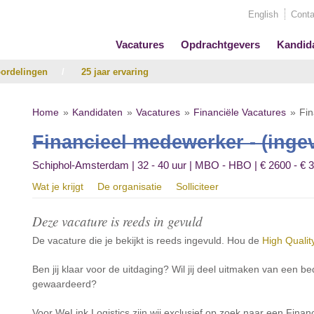
English
Conta
Vacatures
Opdrachtgevers
Kandid
ordelingen
/
25 jaar ervaring
Home
Kandidaten
Vacatures
Financiële Vacatures
Fin
Financieel medewerker - (inge
Schiphol-Amsterdam | 32 - 40 uur | MBO - HBO | € 2600 - € 
Wat je krijgt
De organisatie
Solliciteer
Deze vacature is reeds in gevuld
De vacature die je bekijkt is reeds ingevuld. Hou de
High Qualit
Ben jij klaar voor de uitdaging? Wil jij deel uitmaken van een be
gewaardeerd?
Voor WeLink Logistics zijn wij exclusief op zoek naar een Fin