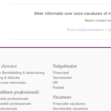
Meer informatie over onze vacatures of 
Neem contact me
|
i
 diensten
Vakgebieden
im Bemiddeling & detachering
Financieel
ng & Selectie
Secretarieel
 onze referenties
HR
Publiek
ikbare professionals
Vacatures
iële professionals
ariële professionals
Financiële vacatures
ofessionals
Secretariële vacatures