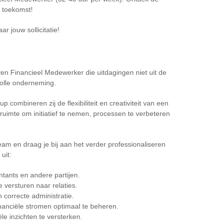
 toekomst!
r jouw sollicitatie!
en Financieel Medewerker die uitdagingen niet uit de
olle onderneming.
up combineren zij de flexibiliteit en creativiteit van een
e ruimte om initiatief te nemen, processen te verbeteren
team en draag je bij aan het verder professionaliseren
uit:
tants en andere partijen.
 versturen naar relaties.
correcte administratie.
nanciële stromen optimaal te beheren.
e inzichten te versterken.