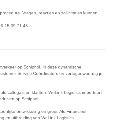
procedure. Vragen, reacties en sollicitaties kunnen
 06-15 39 71 45
chtverkeer op Schiphol. In deze dynamische
Customer Service Coördinators en vertegenwoordig je
nale collega’s en klanten. WeLink Logistics importeert
edrijven op Schiphol.
oonlijke ontwikkeling en groei. Als Financieel
ng en uitbreiding van WeLink Logistics.