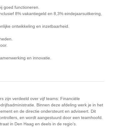
ij goed functioneren.
nclusief 8% vakantiegeld en 8,3% eindejaarsuitkering,
lijke ontwikkeling en inzetbaarheid.
mheden.
oor.
.
samenwerking en innovatie.
 zijn verdeeld over vijf teams: Financiële
drijfsadministratie. Binnen deze afdeling werk je in het
ment en de directie ondersteunt en adviseert. Dit
Controllers, en wordt aangestuurd door een teamhoofd.
raat in Den Haag en deels in de regio’s.