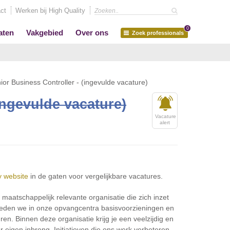
ct
Werken bij High Quality
0
aten
Vakgebied
Over ons
Zoek professionals
ior Business Controller - (ingevulde vacature)
ingevulde vacature)
Vacature
alert
y website
in de gaten voor vergelijkbare vacatures.
aatschappelijk relevante organisatie die zich inzet
ieden we in onze opvangcentra basisvoorzieningen en
n. Binnen deze organisatie krijg je een veelzijdig en
 eigen inbreng. Initiatieven die ons werk verbeteren