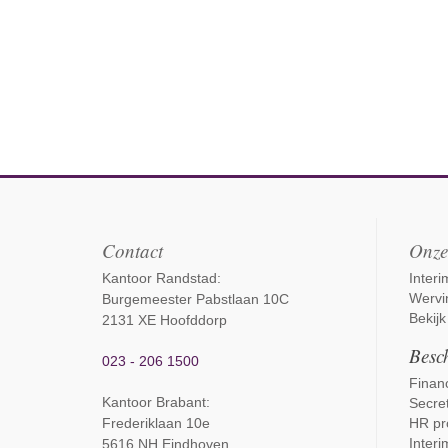
Contact
Onze
Kantoor Randstad:
Inter
Wervi
Burgemeester Pabstlaan 10C
Bekijk
2131 XE Hoofddorp
Besch
023 - 206 1500
Financ
Kantoor Brabant
:
Secret
Frederiklaan 10e
HR pr
Interi
5616 NH Eindhoven