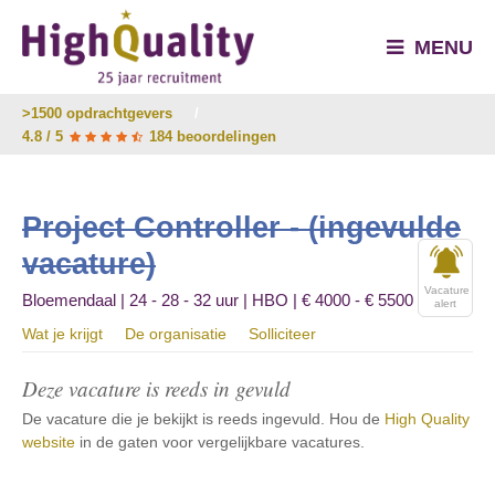
MENU
>1500 opdrachtgevers
/
4.8 / 5
184 beoordelingen
Project Controller - (ingevulde
vacature)
Vacature
Bloemendaal | 24 - 28 - 32 uur | HBO | € 4000 - € 5500
alert
Wat je krijgt
De organisatie
Solliciteer
Deze vacature is reeds in gevuld
De vacature die je bekijkt is reeds ingevuld. Hou de
High Quality
website
in de gaten voor vergelijkbare vacatures.