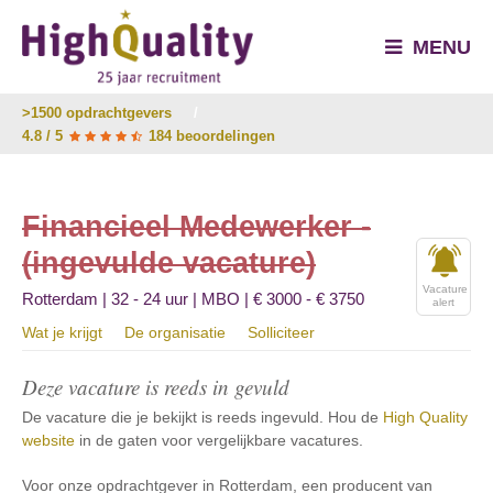
MENU
>1500 opdrachtgevers
/
4.8 / 5
184 beoordelingen
Financieel Medewerker -
(ingevulde vacature)
Vacature
Rotterdam | 32 - 24 uur | MBO | € 3000 - € 3750
alert
Wat je krijgt
De organisatie
Solliciteer
Deze vacature is reeds in gevuld
De vacature die je bekijkt is reeds ingevuld. Hou de
High Quality
website
in de gaten voor vergelijkbare vacatures.
Voor onze opdrachtgever in Rotterdam, een producent van