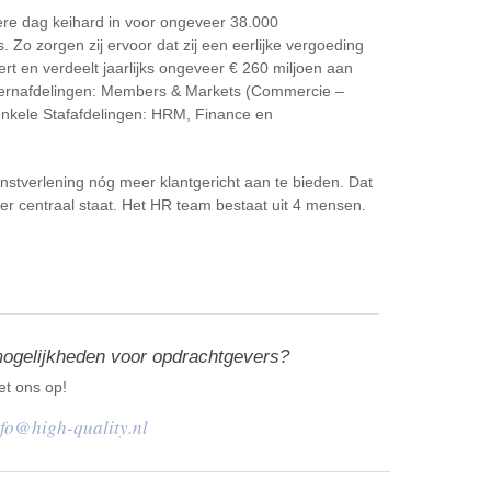
re dag keihard in voor ongeveer 38.000
 Zo zorgen zij ervoor dat zij een eerlijke vergoeding
t en verdeelt jaarlijks ongeveer € 260 miljoen aan
 kernafdelingen: Members & Markets (Commercie –
 enkele Stafafdelingen: HRM, Finance en
enstverlening nóg meer klantgericht aan te bieden. Dat
r centraal staat. Het HR team bestaat uit 4 mensen.
mogelijkheden voor opdrachtgevers?
t ons op!
nfo@high-quality.nl