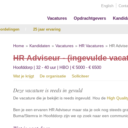
English
Conta
Vacatures
Opdrachtgevers
Kandid
ordelingen
/
25 jaar ervaring
Home
Kandidaten
Vacatures
HR Vacatures
HR Adviseu
HR Adviseur - (ingevulde vaca
Hoofddorp | 32 - 40 uur | HBO | € 5000 - € 6500
Wat je krijgt
De organisatie
Solliciteer
Deze vacature is reeds in gevuld
De vacature die je bekijkt is reeds ingevuld. Hou de
High Qualit
Ben je een ervaren HR Adviseur maar sta je ook nog steeds gra
Buma/Stemra in Hoofddorp zijn we op zoek naar een communica