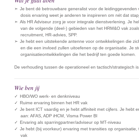
Wat je gaat doen
Je bent dé betrouwbare generalist voor de leidinggevenden va
dosis ervaring weet je anderen te inspireren om nét dat stapj
Als HR Adviseur zorg je voor integrale dienstverlening. Je 
van de volgende (deel-) gebieden van het HRM&O vak zoal
recruitment, HR-advies, SPP.
Je hebt een uitstekende antenne voor ontwikkelingen die zic
en die een invloed zullen uitoefenen op de organisatie. Je st
organisatieontwikkelingen die het bedrijf ten goede komen.
De verhouding tussen de operationeel en tactisch/strategisch i
Wie ben jij
HBO/WO werk- en denkniveau
Ruime ervaring binnen het HR vak
Je bent ICT vaardig en je hebt affiniteit met cijfers. Je he
aan: AFAS, ADP iHCM, Visma Power BI
Ervaring als sparringpartner/adviseur op MT-niveau
Je hebt (bij voorkeur) ervaring met transities op organisati
vak