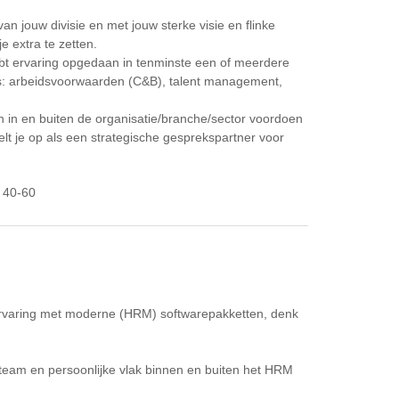
n jouw divisie en met jouw sterke visie en flinke
e extra te zetten.
hebt ervaring opgedaan in tenminste een of meerdere
s: arbeidsvoorwaarden (C&B), talent management,
h in en buiten de organisatie/branche/sector voordoen
elt je op als een strategische gesprekspartner voor
s 40-60
bt ervaring met moderne (HRM) softwarepakketten, denk
e, team en persoonlijke vlak binnen en buiten het HRM