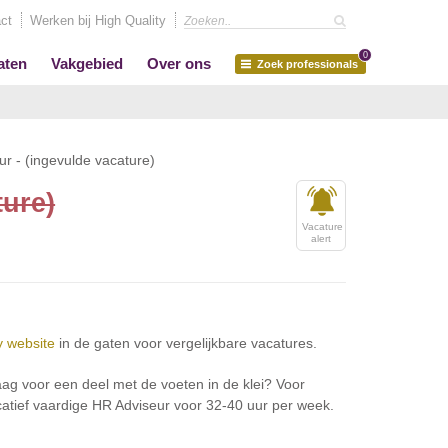
ct
Werken bij High Quality
0
aten
Vakgebied
Over ons
Zoek professionals
r - (ingevulde vacature)
ture)
Vacature
alert
y website
in de gaten voor vergelijkbare vacatures.
ag voor een deel met de voeten in de klei? Voor
tief vaardige HR Adviseur voor 32-40 uur per week.