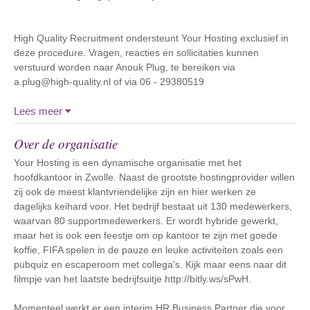
High Quality Recruitment ondersteunt Your Hosting exclusief in
deze procedure. Vragen, reacties en sollicitaties kunnen
verstuurd worden naar Anouk Plug, te bereiken via
a.plug@high-quality.nl of via 06 - 29380519
Lees meer
Over de organisatie
Your Hosting is een dynamische organisatie met het
hoofdkantoor in Zwolle. Naast de grootste hostingprovider willen
zij ook de meest klantvriendelijke zijn en hier werken ze
dagelijks keihard voor. Het bedrijf bestaat uit 130 medewerkers,
waarvan 80 supportmedewerkers. Er wordt hybride gewerkt,
maar het is ook een feestje om op kantoor te zijn met goede
koffie, FIFA spelen in de pauze en leuke activiteiten zoals een
pubquiz en escaperoom met collega's. Kijk maar eens naar dit
filmpje van het laatste bedrijfsuitje http://bitly.ws/sPwH.
Momenteel werkt er een interim HR Business Partner die voor