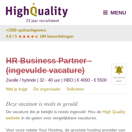
MENU
>1500 opdrachtgevers
/
4.8 / 5
184 beoordelingen
HR Business Partner -
(ingevulde vacature)
Vacature
Zwolle / hybride | 32 - 40 uur | HBO | € 4000 - € 5500
alert
Wat je krijgt
De organisatie
Solliciteer
Deze vacature is reeds in gevuld
De vacature die je bekijkt is reeds ingevuld. Hou de
High Quality
website
in de gaten voor vergelijkbare vacatures.
Voor onze relatie Your Hosting, de grootste hosting provider van