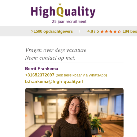
>1500 opdrachtgevers
/
4.8 / 5
184 beo
Vragen over deze vacature
Neem contact op met:
Berrit Frankema
+31652372697
(ook bereikbaar via WhatsApp)
b.frankema@high-quality.nl