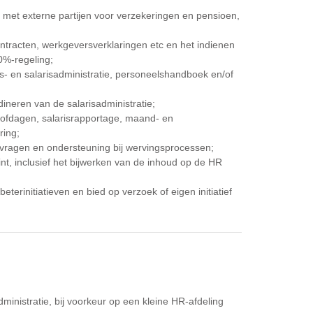
met externe partijen voor verzekeringen en pensioen,
tracten, werkgeversverklaringen etc en het indienen
%-regeling;
 en salarisadministratie, personeelshandboek en/of
neren van de salarisadministratie;
rlofdagen, salarisrapportage, maand- en
ring;
nvragen en ondersteuning bij wervingsprocessen;
t, inclusief het bijwerken van de inhoud op de HR
terinitiatieven en bied op verzoek of eigen initiatief
;
ministratie, bij voorkeur op een kleine HR-afdeling