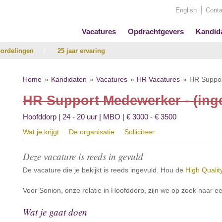
English
Conta
Vacatures
Opdrachtgevers
Kandid
ordelingen
/
25 jaar ervaring
Home
Kandidaten
Vacatures
HR Vacatures
HR Suppor
HR Support Medewerker - (ing
Hoofddorp | 24 - 20 uur | MBO | € 3000 - € 3500
Wat je krijgt
De organisatie
Solliciteer
Deze vacature is reeds in gevuld
De vacature die je bekijkt is reeds ingevuld. Hou de
High Qualit
Voor Sonion, onze relatie in Hoofddorp, zijn we op zoek naar
Wat je gaat doen