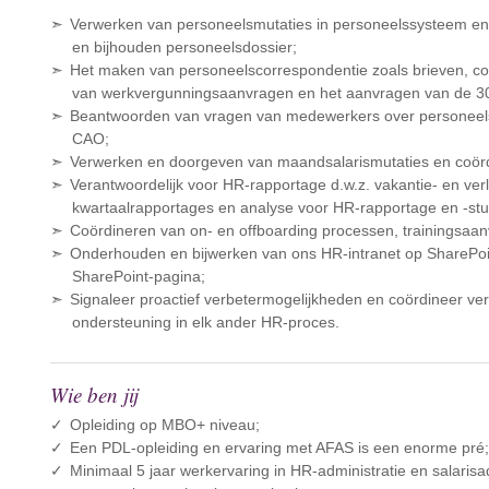
Verwerken van personeelsmutaties in personeelssysteem en 
en bijhouden personeelsdossier;
Het maken van personeelscorrespondentie zoals brieven, con
van werkvergunningsaanvragen en het aanvragen van de 30
Beantwoorden van vragen van medewerkers over personeels-
CAO;
Verwerken en doorgeven van maandsalarismutaties en coördi
Verantwoordelijk voor HR-rapportage d.w.z. vakantie- en ve
kwartaalrapportages en analyse voor HR-rapportage en -stu
Coördineren van on- en offboarding processen, trainingsaa
Onderhouden en bijwerken van ons HR-intranet op SharePoin
SharePoint-pagina;
Signaleer proactief verbetermogelijkheden en coördineer verbe
ondersteuning in elk ander HR-proces.
Wie ben jij
Opleiding op MBO+ niveau;
Een PDL-opleiding en ervaring met AFAS is een enorme pré
Minimaal 5 jaar werkervaring in HR-administratie en salarisad