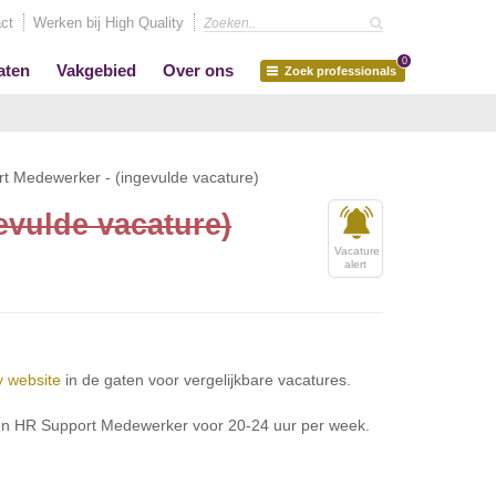
ct
Werken bij High Quality
0
aten
Vakgebied
Over ons
Zoek professionals
t Medewerker - (ingevulde vacature)
evulde vacature)
Vacature
alert
y website
in de gaten voor vergelijkbare vacatures.
 een HR Support Medewerker voor 20-24 uur per week.