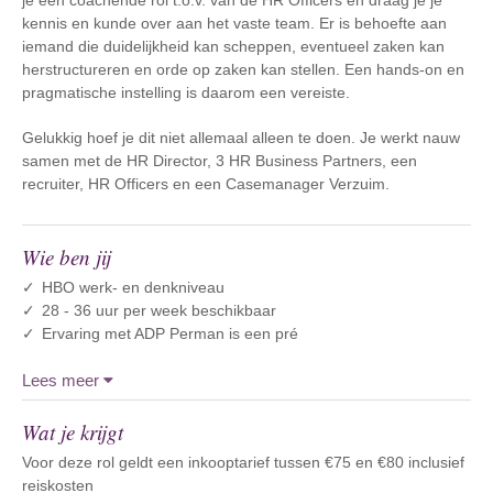
je een coachende rol t.o.v. van de HR Officers en draag je je
kennis en kunde over aan het vaste team. Er is behoefte aan
iemand die duidelijkheid kan scheppen, eventueel zaken kan
herstructureren en orde op zaken kan stellen. Een hands-on en
pragmatische instelling is daarom een vereiste.
Gelukkig hoef je dit niet allemaal alleen te doen. Je werkt nauw
samen met de HR Director, 3 HR Business Partners, een
recruiter, HR Officers en een Casemanager Verzuim.
Wie ben jij
HBO werk- en denkniveau
28 - 36 uur per week beschikbaar
Ervaring met ADP Perman is een pré
Lees meer
Wat je krijgt
Voor deze rol geldt een inkooptarief tussen €75 en €80 inclusief
reiskosten