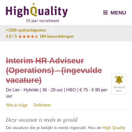
MENU
>1500 opdrachtgevers
/
4.8 / 5
184 beoordelingen
Interim HR Adviseur
(Operations) - (ingevulde
vacature)
Vacature
De Lier - Hybride | 36 - 28 uur | HBO | € 75 - € 80 per
alert
uur
Wat je krijgt
Solliciteer
Deze vacature is reeds in gevuld
De vacature die je bekijkt is reeds ingevuld. Hou de
High Quality