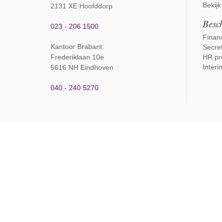
Bekijk
2131 XE Hoofddorp
Besch
023 - 206 1500
Financ
Kantoor Brabant
:
Secret
Frederiklaan 10e
HR pr
Interi
5616 NH Eindhoven
040 - 240 5270