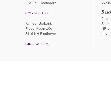
Bekijk
2131 XE Hoofddorp
Besch
023 - 206 1500
Financ
Kantoor Brabant
:
Secret
Frederiklaan 10e
HR pr
Interi
5616 NH Eindhoven
040 - 240 5270