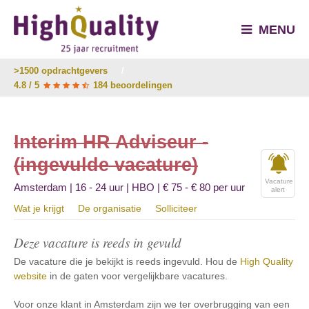
MENU
>1500 opdrachtgevers
/
4.8 / 5
184 beoordelingen
Interim HR Adviseur -
(ingevulde vacature)
Vacature
Amsterdam | 16 - 24 uur | HBO | € 75 - € 80 per uur
alert
Wat je krijgt
De organisatie
Solliciteer
Deze vacature is reeds in gevuld
De vacature die je bekijkt is reeds ingevuld. Hou de
High Quality
website
in de gaten voor vergelijkbare vacatures.
Voor onze klant in Amsterdam zijn we ter overbrugging van een