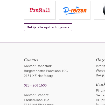
Bekijk alle opdrachtgevers
Contact
Onze
Kantoor Randstad:
Inter
Wervi
Burgemeester Pabstlaan 10C
Bekijk
2131 XE Hoofddorp
Besch
023 - 206 1500
Financ
Kantoor Brabant
:
Secret
Frederiklaan 10e
HR pr
Interi
5616 NH Eindhoven