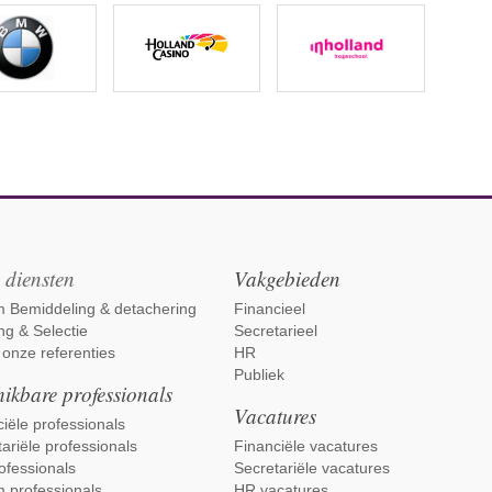
 diensten
Vakgebieden
im Bemiddeling & detachering
Financieel
ng & Selectie
Secretarieel
 onze referenties
HR
Publiek
ikbare professionals
Vacatures
iële professionals
ariële professionals
Financiële vacatures
ofessionals
Secretariële vacatures
m professionals
HR vacatures