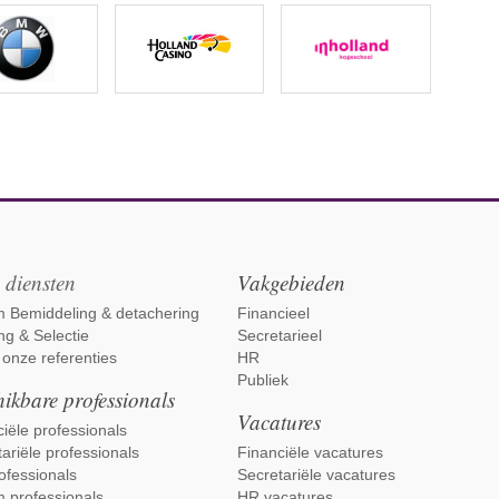
 diensten
Vakgebieden
im Bemiddeling & detachering
Financieel
ng & Selectie
Secretarieel
 onze referenties
HR
Publiek
ikbare professionals
Vacatures
iële professionals
ariële professionals
Financiële vacatures
ofessionals
Secretariële vacatures
m professionals
HR vacatures