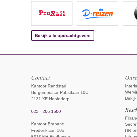
Bekijk alle opdrachtgevers
Contact
Onze
Kantoor Randstad:
Inter
Wervi
Burgemeester Pabstlaan 10C
Bekijk
2131 XE Hoofddorp
Besch
023 - 206 1500
Financ
Kantoor Brabant
:
Secret
Frederiklaan 10e
HR pr
Interi
5616 NH Eindhoven