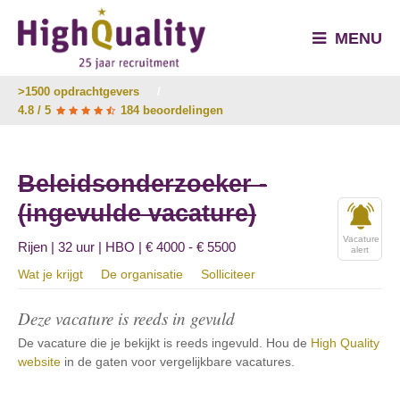
MENU
>1500 opdrachtgevers
/
4.8 / 5
184 beoordelingen
Beleidsonderzoeker -
(ingevulde vacature)
Vacature
Rijen | 32 uur | HBO | € 4000 - € 5500
alert
Wat je krijgt
De organisatie
Solliciteer
Deze vacature is reeds in gevuld
De vacature die je bekijkt is reeds ingevuld. Hou de
High Quality
website
in de gaten voor vergelijkbare vacatures.