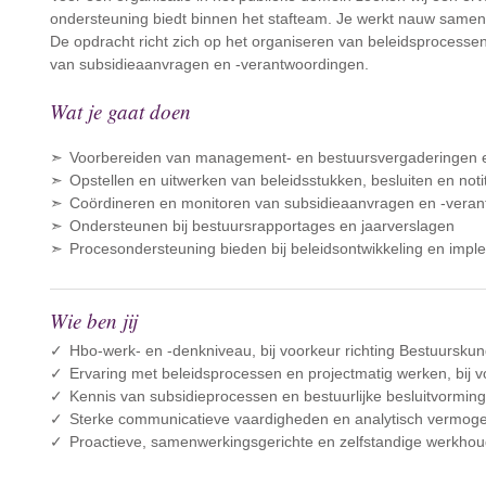
ondersteuning biedt binnen het stafteam. Je werkt nauw samen m
De opdracht richt zich op het organiseren van beleidsprocesse
van subsidieaanvragen en -verantwoordingen.
Wat je gaat doen
Voorbereiden van management- en bestuursvergaderingen 
Opstellen en uitwerken van beleidsstukken, besluiten en noti
Coördineren en monitoren van subsidieaanvragen en -vera
Ondersteunen bij bestuursrapportages en jaarverslagen
Procesondersteuning bieden bij beleidsontwikkeling en impl
Wie ben jij
Hbo-werk- en -denkniveau, bij voorkeur richting Bestuurskund
Ervaring met beleidsprocessen en projectmatig werken, bij v
Kennis van subsidieprocessen en bestuurlijke besluitvormin
Sterke communicatieve vaardigheden en analytisch vermog
Proactieve, samenwerkingsgerichte en zelfstandige werkhou