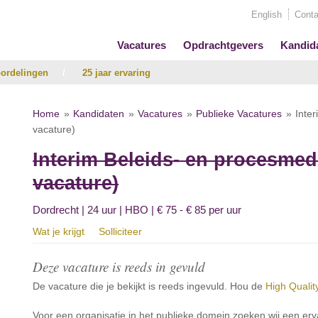
English
Conta
Vacatures
Opdrachtgevers
Kandid
ordelingen
/
25 jaar ervaring
Home
Kandidaten
Vacatures
Publieke Vacatures
Inte
vacature)
Interim Beleids- en procesmed
vacature)
Dordrecht | 24 uur | HBO | € 75 - € 85 per uur
Wat je krijgt
Solliciteer
Deze vacature is reeds in gevuld
De vacature die je bekijkt is reeds ingevuld. Hou de
High Qualit
Voor een organisatie in het publieke domein zoeken wij een erv