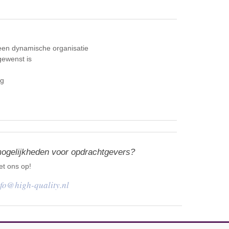
 een dynamische organisatie
gewenst is
ng
mogelijkheden voor opdrachtgevers?
t ons op!
nfo@high-quality.nl