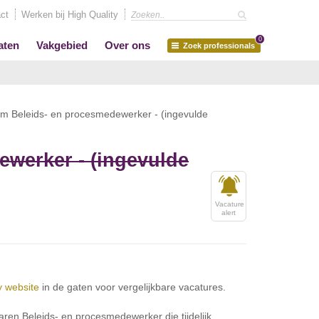
ct
Werken bij High Quality
0
aten
Vakgebied
Over ons
Zoek professionals
rim Beleids- en procesmedewerker - (ingevulde
ewerker - (ingevulde
Vacature
alert
y website
in de gaten voor vergelijkbare vacatures.
aren Beleids- en procesmedewerker die tijdelijk