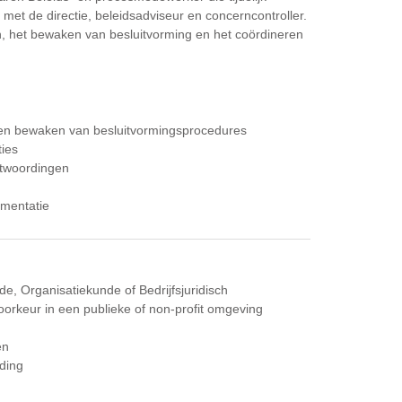
et de directie, beleidsadviseur en concerncontroller.
n, het bewaken van besluitvorming en het coördineren
en bewaken van besluitvormingsprocedures
ties
ntwoordingen
ementatie
e, Organisatiekunde of Bedrijfsjuridisch
oorkeur in een publieke of non-profit omgeving
g
en
ding