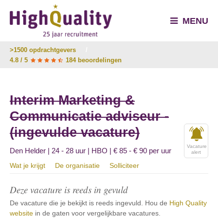
MENU
>1500 opdrachtgevers
/
4.8 / 5
184 beoordelingen
Interim Marketing &
Communicatie adviseur -
(ingevulde vacature)
Vacature
Den Helder | 24 - 28 uur | HBO | € 85 - € 90 per uur
alert
Wat je krijgt
De organisatie
Solliciteer
Deze vacature is reeds in gevuld
De vacature die je bekijkt is reeds ingevuld. Hou de
High Quality
website
in de gaten voor vergelijkbare vacatures.