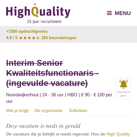
MENU
>1500 opdrachtgevers
/
4.8 / 5
184 beoordelingen
Interim Senior
Kwaliteitsfunctionaris -
(ingevulde vacature)
Vacature
Noordwijkerhout | 24 - 36 uur | HBO | € 90 - € 100 per
alert
uur
Wat je krijgt
De organisatie
Solliciteer
Deze vacature is reeds in gevuld
De vacature die je bekijkt is reeds ingevuld. Hou de
High Quality