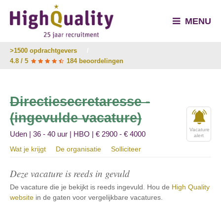
MENU
>1500 opdrachtgevers
/
4.8 / 5
184 beoordelingen
Directiesecretaresse -
(ingevulde vacature)
Vacature
Uden | 36 - 40 uur | HBO | € 2900 - € 4000
alert
Wat je krijgt
De organisatie
Solliciteer
Deze vacature is reeds in gevuld
De vacature die je bekijkt is reeds ingevuld. Hou de
High Quality
website
in de gaten voor vergelijkbare vacatures.