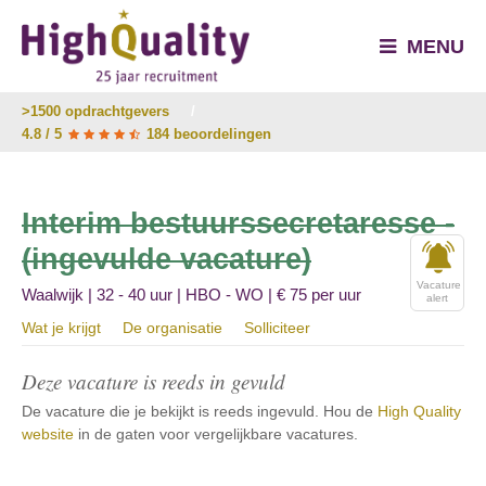
MENU
>1500 opdrachtgevers
/
4.8 / 5
184 beoordelingen
Interim bestuurssecretaresse -
(ingevulde vacature)
Vacature
Waalwijk | 32 - 40 uur | HBO - WO | € 75 per uur
alert
Wat je krijgt
De organisatie
Solliciteer
Deze vacature is reeds in gevuld
De vacature die je bekijkt is reeds ingevuld. Hou de
High Quality
website
in de gaten voor vergelijkbare vacatures.