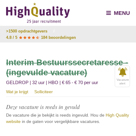
MENU
>1500 opdrachtgevers
/
4.8 / 5
184 beoordelingen
Interim Bestuurssecretaresse -
(ingevulde vacature)
Vacature
GELDROP | 32 uur | HBO | € 65 - € 70 per uur
alert
Wat je krijgt
Solliciteer
Deze vacature is reeds in gevuld
De vacature die je bekijkt is reeds ingevuld. Hou de
High Quality
website
in de gaten voor vergelijkbare vacatures.