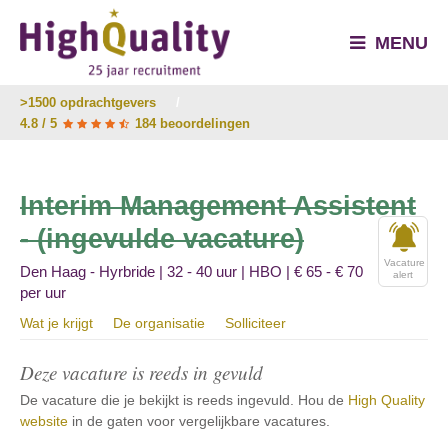
MENU
>1500 opdrachtgevers
/
4.8 / 5
184 beoordelingen
Interim Management Assistent
- (ingevulde vacature)
Vacature
Den Haag - Hyrbride | 32 - 40 uur | HBO | € 65 - € 70
alert
per uur
Wat je krijgt
De organisatie
Solliciteer
Deze vacature is reeds in gevuld
De vacature die je bekijkt is reeds ingevuld. Hou de
High Quality
website
in de gaten voor vergelijkbare vacatures.