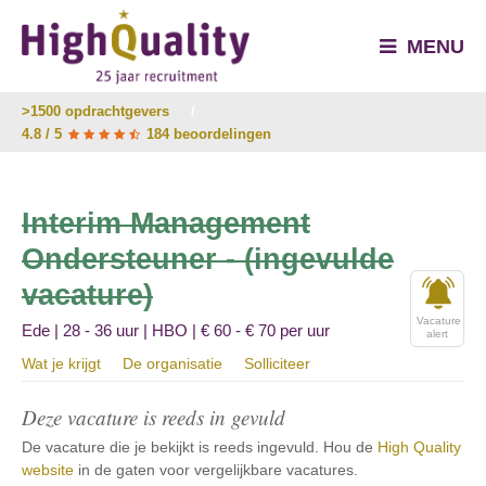
MENU
>1500 opdrachtgevers
/
4.8 / 5
184 beoordelingen
Interim Management
Ondersteuner - (ingevulde
vacature)
Vacature
Ede | 28 - 36 uur | HBO | € 60 - € 70 per uur
alert
Wat je krijgt
De organisatie
Solliciteer
Deze vacature is reeds in gevuld
De vacature die je bekijkt is reeds ingevuld. Hou de
High Quality
website
in de gaten voor vergelijkbare vacatures.