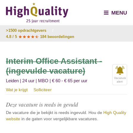
MENU
>1500 opdrachtgevers
/
4.8 / 5
184 beoordelingen
Interim Office Assistant -
(ingevulde vacature)
Vacature
Leiden | 24 uur | MBO | € 60 - € 65 per uur
alert
Wat je krijgt
Solliciteer
Deze vacature is reeds in gevuld
De vacature die je bekijkt is reeds ingevuld. Hou de
High Quality
website
in de gaten voor vergelijkbare vacatures.