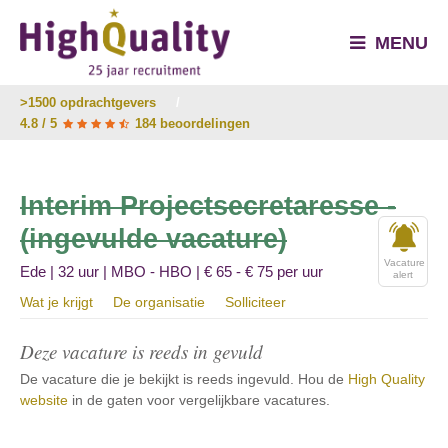
MENU
>1500 opdrachtgevers
/
4.8 / 5
184 beoordelingen
Interim Projectsecretaresse -
(ingevulde vacature)
Vacature
Ede | 32 uur | MBO - HBO | € 65 - € 75 per uur
alert
Wat je krijgt
De organisatie
Solliciteer
Deze vacature is reeds in gevuld
De vacature die je bekijkt is reeds ingevuld. Hou de
High Quality
website
in de gaten voor vergelijkbare vacatures.