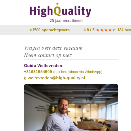
>1500 opdrachtgevers
/
4.8 / 5
184 beo
Vragen over deze vacature
Neem contact op met:
Guido Weltevreden
+31631954909
(ook bereikbaar via WhatsApp)
g.weltevreden@high-quality.nl