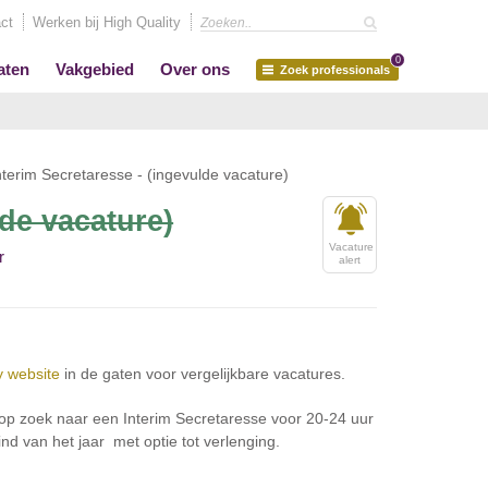
ct
Werken bij High Quality
0
aten
Vakgebied
Over ons
Zoek professionals
nterim Secretaresse - (ingevulde vacature)
lde vacature)
Vacature
r
alert
y website
in de gaten voor vergelijkbare vacatures.
ij op zoek naar een Interim Secretaresse voor 20-24 uur
nd van het jaar met optie tot verlenging.