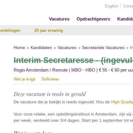
English
Conta
Vacatures
Opdrachtgevers
Kandid
ordelingen
/
25 jaar ervaring
Home
Kandidaten
Vacatures
Secretariele Vacatures
I
Interim Secretaresse - (ingevu
Regio Amsterdam / Remote | MBO - HBO | € 55 - € 60 per uu
Wat je krijgt
Solliciteer
Deze vacature is reeds in gevuld
De vacature die je bekijkt is reeds ingevuld. Hou de
High Qualit
Voor onze relatie, een opleidingsinstituut in Amsterdam, zijn w
per week, verdeeld over 3/4 dagen. Start per 1 september tot ei