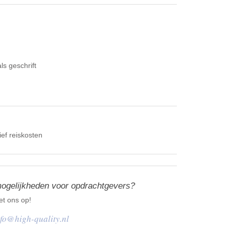
s geschrift
ief reiskosten
mogelijkheden voor opdrachtgevers?
t ons op!
nfo@high-quality.nl