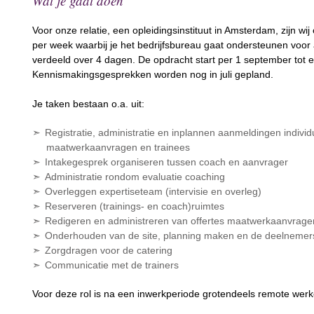
Wat je gaat doen
Voor onze relatie, een opleidingsinstituut in Amsterdam, zijn w
per week waarbij je het bedrijfsbureau gaat ondersteunen voor
verdeeld over 4 dagen. De opdracht start per 1 september tot ei
Kennismakingsgesprekken worden nog in juli gepland.
Je taken bestaan o.a. uit:
Registratie, administratie en inplannen aanmeldingen individ
maatwerkaanvragen en trainees
Intakegesprek organiseren
tussen
coach
en
aanvrager
Administratie rondom evaluatie coaching
Overleggen expertiseteam (intervisie en overleg)
Reserveren (trainings- en coach)ruimtes
Redigeren
en administreren van offertes maatwerkaanvrage
Onderhouden van de site, planning maken en de deelnemers
Zorgdragen voor de catering
Communicatie met de trainers
Voor deze rol is na een inwerkperiode grotendeels remote werk