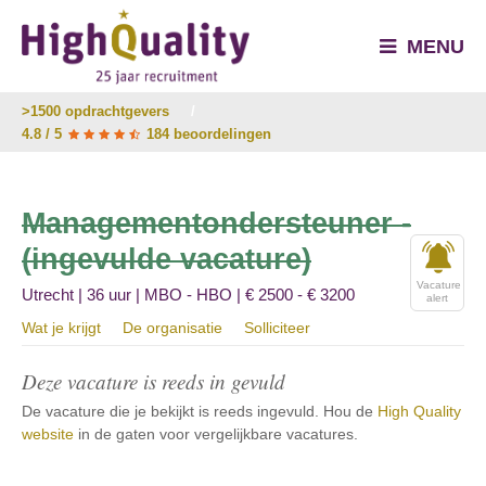
MENU
>1500 opdrachtgevers
/
4.8 / 5
184 beoordelingen
Managementondersteuner -
(ingevulde vacature)
Vacature
Utrecht | 36 uur | MBO - HBO | € 2500 - € 3200
alert
Wat je krijgt
De organisatie
Solliciteer
Deze vacature is reeds in gevuld
De vacature die je bekijkt is reeds ingevuld. Hou de
High Quality
website
in de gaten voor vergelijkbare vacatures.