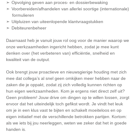
Opvolging geven aan proces- en dossierbewaking
Voorbereiden/afhandelen van allerlei soortige (internationale)
formulieren
Uitpluizen van uiteenlopende klantvraagstukken
Debiteurenbeheer
Daarnaast heb je vanuit jouw rol oog voor de manier waarop we
onze werkzaamheden ingericht hebben, zodat je mee kunt
denken over (het verbeteren van) efficiëntie, snelheid en
kwaliteit van de output.
Ook brengt jouw proactieve en nieuwsgierige houding met zich
mee dat collega’s al snel geen omkijken meer hebben naar de
zaken die je oppakt, zodat zij zich volledig kunnen richten op
hun eigen werkzaamheden. Kom je ergens niet direct zelf uit?
Geen probleem! Jouw drive om dingen op te willen lossen, zorgt
ervoor dat het uiteindelijk toch gefikst wordt. Je vindt het leuk
om je in een klus vast te bijten en schakelt moeiteloos en op
eigen initiatief met de verschillende betrokken partijen. Kortom:
als we iets bij jou neerleggen, weten we zeker dat het in goede
handen is.